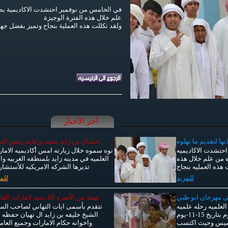
في الخامس من نوفمبر احتشدت الاكاديمية بطلا
علم خلال هذه الفترة الوجيزة
ولقد تكللت هذه العملية بنجاح وتميز بفضل جهود
أخر الاخبار
ها لتقديم ما نهلوه
حمدان بن زايد يشيد برعايه رئيس الد
حتشدت الاكاديميه
نوه سموه خلال زيارته امس أكاديميه الاما
وه من علم خلال هذه
العلميه في مدينه زايد بلمنطقه الغربيه وا
 هذه العمليه بنجاح
تديرها الشركه الامريكيه للأستشا
للمزيد
للم
لى مهرجان ابو ظبي
تهنئه من الأسره اكاديميه لامارات العل
لعلميه رحله علميه
تتقدم بأسمى ايات التهاني لصاحب الس
لطلابها الى مهرجان العلوم بتاريخ 15-11-يوم
الشيخ خليفه بن زايد ال نهيان حفظه ا
ميس وحيث اكتسب
واخوانه حكام الامارات وجميع العام