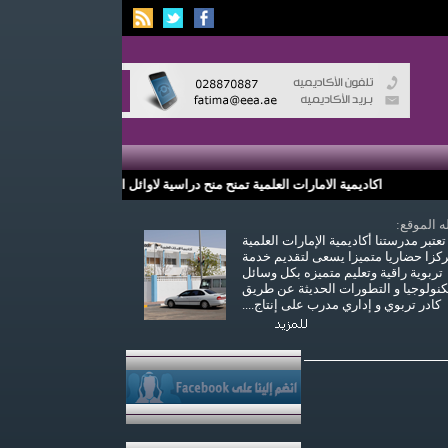
اكاديمية الامارات العلمية تمنح منح دراسية لاوائل الصف العاشر <> الاهتمام في المواهب من خلال الأنشطة والفعاليات والمشاركه في الألومبيات ونشاطات وفعاليات اخرى <> تنميه مهارات التواصل بين الطالب والمجتمع تنميه مهارات البحث ولاعتماد عن النفس <> مهارات اكاديميه الامارات العلميه اللغه الأنجليزيه للطلبه <> غرس مفاهيم الانتماء والولاء للدين والوطن و المشاركه في مشاريع عمل المواد العلميه
ه الموقع
تعتبر مدرستنا أكاديمية الإمارات العلمية
كزا حضاريا متميزا يسعى لتقديم خدمة
تربوية راقية وتعليم متميزه بكل وسائل
كنولوجيا و التطورات الحديثة عن طريق
....كادر تربوي و إداري مدرب على إنتاج