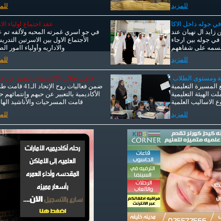
للمزيد
للم
 جوله داخل الاكا
عقد اجتماع اولياء الا
زايد ال نهيان عند
في جو اسري غمرته المحبه ولألفه تم 
 في جوله بين ارجاء
الأجتماع الاول بين الاسرتين التدري
البسمه على شفاههم
والاداريه وأولياء اامور الط
للمزيد
للم
ية ومستوى الطلاب
قامت طلاب الأكاديمية بالتعبير عن ح
 المسيرة التعليمية
ضمن فعاليات روح الإتحاد الـ41
 الهيئة التعليمية
الأكاديمية بالتعبير عن حبهم وإنتمائهم 
 الاساليب العلمية
قامت المسرحيات والأناشيد الها
للمزيد
للم