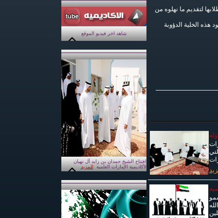
بها لتقديم ما نهلوه من
 هذه الخلية الدؤوبة
شاهد اخر فيديو الموقع
وله
رات
لتي
رات
افتتاح الشيخ حمدان بن زايد آل نهيان
لأكاديمية الإمارات العلمية
للمزيد
زيد
ميه
مو
لله
لين