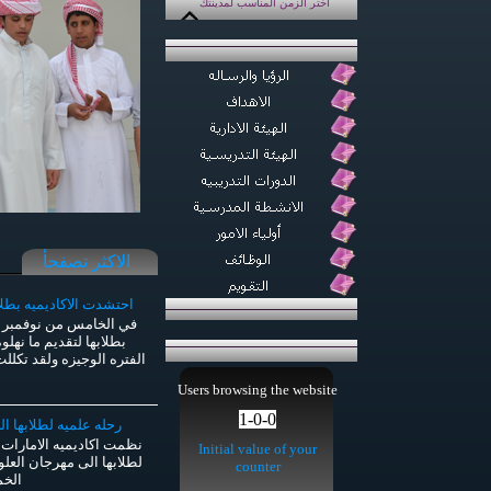
اختر الزمن المناسب لمدينتك
الاكثر تصفحأ
احتشدت الاكاديميه بطلاب
في الخامس من نوفمبر ا
بطلابها لتقديم ما نهل
الفتره الوجيزه ولقد تكللت
Users browsing
the
website
1-0-0
رحله علميه لطلابها ا
نظمت اكاديميه الامارات ا
Initial value of your
counter
الخ